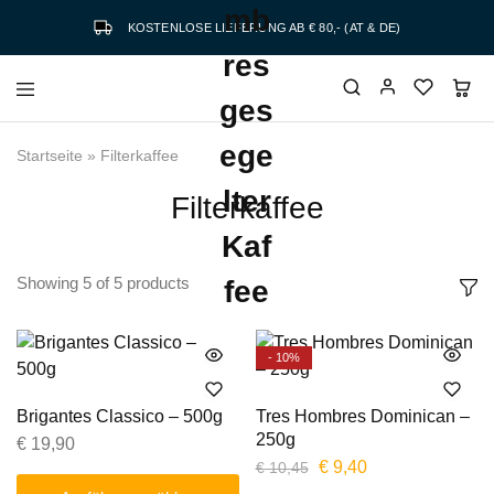
KOSTENLOSE LIEFERUNG
AB € 80,- (AT & DE)
Startseite
»
Filterkaffee
Filterkaffee
Showing
5
of
5
products
- 10%
Brigantes Classico – 500g
Tres Hombres Dominican –
250g
€
19,90
€
9,40
€
10,45