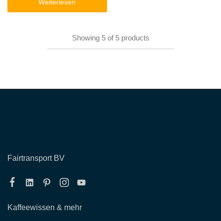
Weiterlesen
Showing
5
of
5
products
Fairtransport BV
Kaffeewissen & mehr